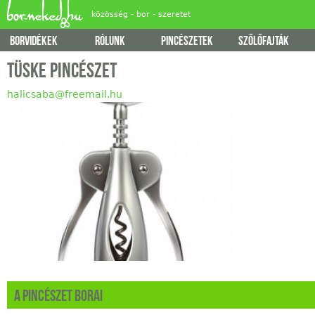
Jump
közösség - bor - szeretet
borvidékek
rólunk
pincészetek
szőlőfajták
Főmenü
Tüske Pincészet
halicsaba@freemail.hu
A pincészet borai