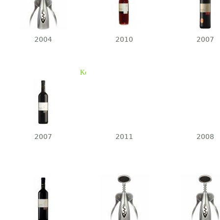
2004
2010
2007
Kékfrankos Baranya-völgyi Hordóválogatás 2007
2007
2011
2008
Szekszárdi Merlot 125A
Szekszá