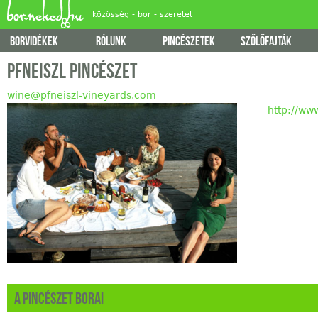
Jump
közösség - bor - szeretet
borvidékek
rólunk
pincészetek
szőlőfajták
Főmenü
Pfneiszl Pincészet
wine@pfneiszl-vineyards.com
http://ww
A pincészet borai