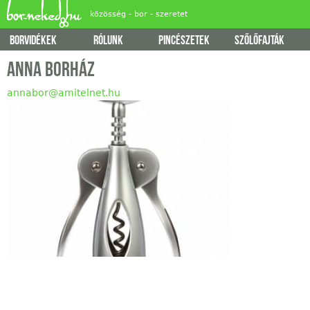
Jump
közösség - bor - szeretet
borvidékek
rólunk
pincészetek
szőlőfajták
Főmenü
Anna Borház
annabor@amitelnet.hu