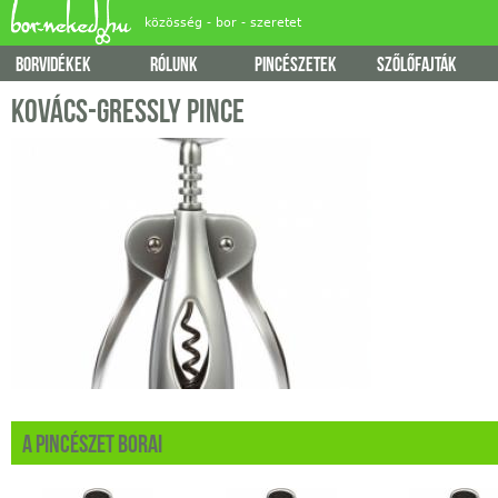
Jump
közösség - bor - szeretet
borvidékek
rólunk
pincészetek
szőlőfajták
Főmenü
Kovács-Gressly Pince
A pincészet borai
Merlot
Cabernet